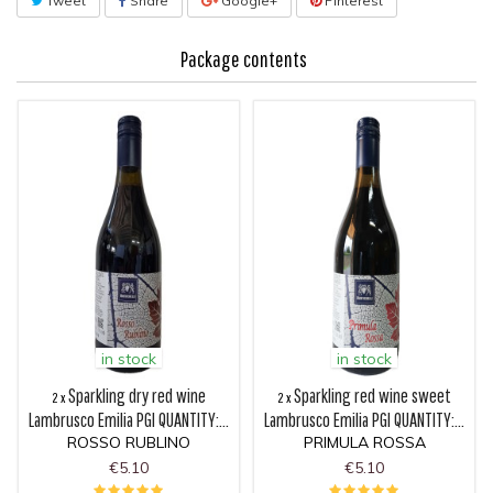
Tweet
Share
Google+
Pinterest
Package contents
in stock
in stock
Sparkling dry red wine
Sparkling red wine sweet
2 x
2 x
Lambrusco Emilia PGI QUANTITY:...
Lambrusco Emilia PGI QUANTITY:...
ROSSO RUBLINO
PRIMULA ROSSA
€5.10
€5.10