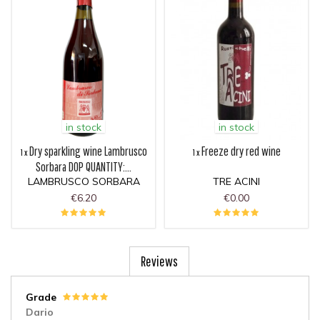
in stock
in stock
Dry sparkling wine Lambrusco
Freeze dry red wine
1 x
1 x
Sorbara DOP QUANTITY:...
LAMBRUSCO SORBARA
TRE ACINI
€6.20
€0.00
Reviews
Grade
Dario