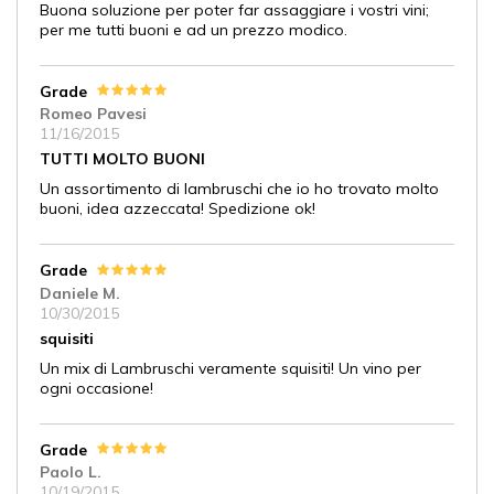
Buona soluzione per poter far assaggiare i vostri vini;
per me tutti buoni e ad un prezzo modico.
Grade
Romeo Pavesi
11/16/2015
TUTTI MOLTO BUONI
Un assortimento di lambruschi che io ho trovato molto
buoni, idea azzeccata! Spedizione ok!
Grade
Daniele M.
10/30/2015
squisiti
Un mix di Lambruschi veramente squisiti! Un vino per
ogni occasione!
Grade
Paolo L.
10/19/2015