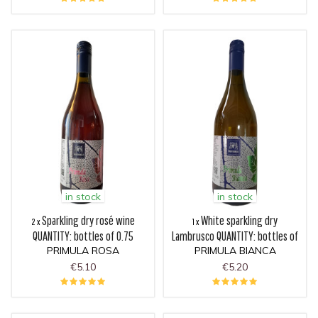
in stock
in stock
Sparkling dry rosé wine
White sparkling dry
2 x
1 x
QUANTITY: bottles of 0.75
Lambrusco QUANTITY: bottles of
PRIMULA ROSA
liters...
PRIMULA BIANCA
0.75...
€5.10
€5.20